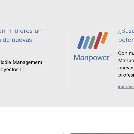
en IT o eres un
¿Busc
a de nuevas
poten
Con má
Manpow
Middle Management
nuevas
royectos IT.
profesi
Ir al sitio