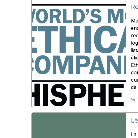
Re
Ma
en
re
log
li
ét
Et
co
cu
de 
Ver
Le
La