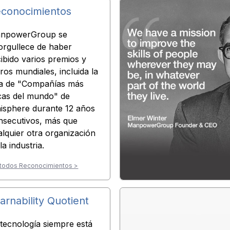
conocimientos
npowerGroup se
orgullece de haber
cibido varios premios y
ros mundiales, incluida la
sta de "Compañías más
icas del mundo" de
hisphere durante 12 años
nsecutivos, más que
alquier otra organización
la industria.
 todos Reconocimientos >
arnability Quotient
 tecnología siempre está