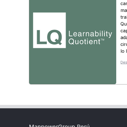
ca
ma
tra
Quo
ca
ad
ci
lo 
Des
ManpowerGroup Perú.