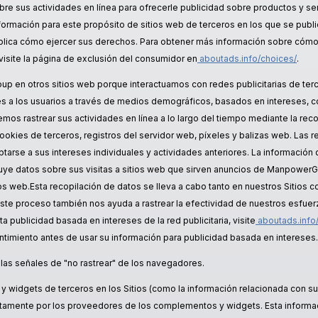
bre sus actividades en línea para ofrecerle publicidad sobre productos y se
ormación para este propósito de sitios web de terceros en los que se publi
xplica cómo ejercer sus derechos. Para obtener más información sobre cómo
 visite la página de exclusión del consumidor en
aboutads.info/choices/
.
p en otros sitios web porque interactuamos con redes publicitarias de terc
es a los usuarios a través de medios demográficos, basados en intereses, 
demos rastrear sus actividades en línea a lo largo del tiempo mediante la rec
okies de terceros, registros del servidor web, píxeles y balizas web. Las re
arse a sus intereses individuales y actividades anteriores. La información
cluye datos sobre sus visitas a sitios web que sirven anuncios de Manpower
ios web.Esta recopilación de datos se lleva a cabo tanto en nuestros Sitios 
 Este proceso también nos ayuda a rastrear la efectividad de nuestros esfue
publicidad basada en intereses de la red publicitaria, visite
aboutads.info
ntimiento antes de usar su información para publicidad basada en intereses.
las señales de "no rastrear" de los navegadores.
 widgets de terceros en los Sitios (como la información relacionada con s
ctamente por los proveedores de los complementos y widgets. Esta informaci