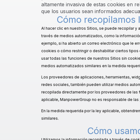
altamente invasiva de estas cookies en rel
que los usuarios sean informados adecua
Cómo recopilamos l
Al hacer clic en nuestros Sitios, se puede recopilar 
través de medios automatizados, como la informació
ejemplo, si ha abierto un correo electrónico que le e
cookies o cómo restringir o deshabilitar ciertos tipo
usar todas las funciones de nuestros Sitios sin cook
medios automatizados similares en la medida requerid
Los proveedores de aplicaciones, herramientas, widg
redes sociales, también pueden utilizar medios autom
recopilada directamente por los proveedores de las fu
aplicable, ManpowerGroup no es responsable de las 
En la medida requerida por la ley aplicable, obtendr
similares.
Cómo usamos
Utilizamos la información recopilada a través de cook