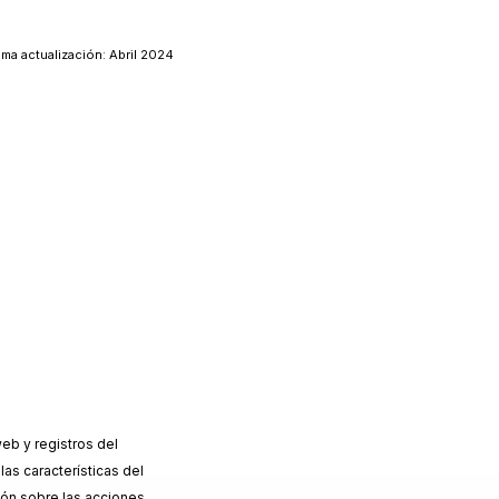
ima actualización: Abril 2024
eb y registros del
las características del
ción sobre las acciones