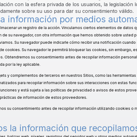
ación con la esfera privada de los usuarios, la legislación 
damente sobre su uso para dar su consentimiento válido.
a información por medios autom
y almacenar un registro de la acción. Vinculamos ciertos elementos de datos
n de su navegador, con otra información que hemos obtenido sobre usted pa
nviamos. Su navegador puede indicarle cómo recibir una notificación cuando 
s de cookies. Su navegador le permitirá bloquear las cookies, sin embargo, 
ies. Obtendremos su consentimiento antes de recopilar información personal
a por la ley aplicable.
ets y complementos de terceros en nuestros Sitios, como las herramientas 
atizados para recopilar información sobre sus interacciones con estas func
nciones y está sujeta a las políticas de privacidad o avisos de estos provee
prácticas de información de estos proveedores.
emos su consentimiento antes de recopilar información utilizando cookies 
 la información que recopilamo
ies, balizas web, píxeles, registros del servidor web y otros medios automat