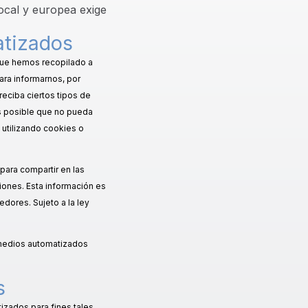
local y europea exige
atizados
 que hemos recopilado a
ra informarnos, por
reciba ciertos tipos de
es posible que no pueda
 utilizando cookies o
para compartir en las
iones. Esta información es
dores. Sujeto a la ley
o medios automatizados
s
izados para fines tales