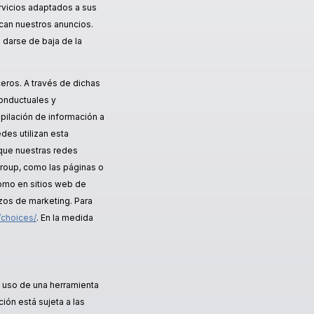
rvicios adaptados a sus
can nuestros anuncios.
 darse de baja de la
eros. A través de dichas
conductuales y
opilación de información a
des utilizan esta
 que nuestras redes
Group, como las páginas o
como en sitios web de
rzos de marketing. Para
/choices/
. En la medida
u uso de una herramienta
ón está sujeta a las