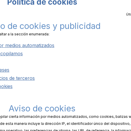
Política de cookies
Últ
o de cookies y publicidad
altar a la sección enumerada:
or medios automatizados
ecopilamos
reses
icios de terceros
ookies
Aviso de cookies
opilar cierta información por medios automatizados, como cookies, balizas w
esta manera incluye la dirección IP, el identificador único del dispositivo, 
tema operativo, las preferencias de idioma, las URL de referencia, la informa