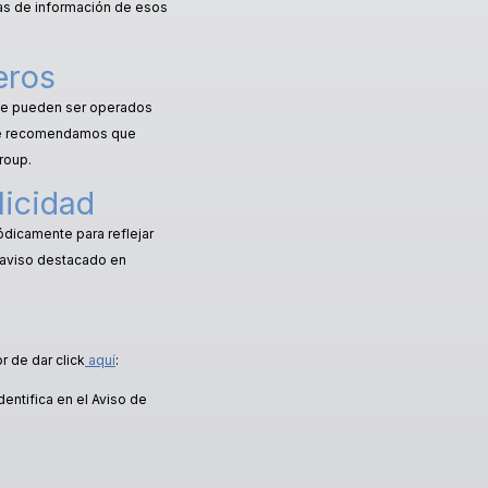
as de información de esos
eros
 que pueden ser operados
 le recomendamos que
roup.
licidad
ódicamente para reflejar
n aviso destacado en
r de dar click
aquí
:
entifica en el Aviso de