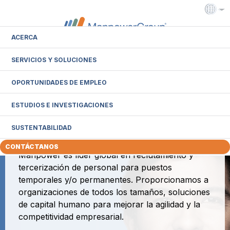
ACERCA
SERVICIOS Y SOLUCIONES
Intranet
Extranet
OPORTUNIDADES DE EMPLEO
ESTUDIOS E INVESTIGACIONES
Manpower
SUSTENTABILIDAD
Con oficinas en 80 países en todo el mundo,
CONTÁCTANOS
Manpower es líder global en reclutamiento y
tercerización de personal para puestos
temporales y/o permanentes. Proporcionamos a
organizaciones de todos los tamaños, soluciones
de capital humano para mejorar la agilidad y la
competitividad empresarial.